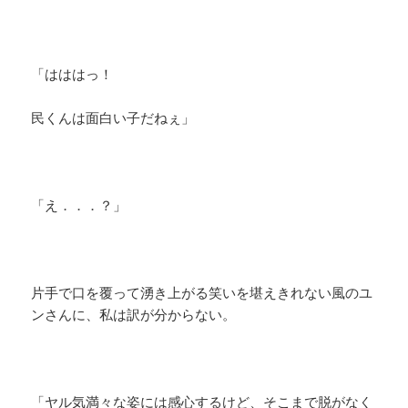
「はははっ！
民くんは面白い子だねぇ」
「え．．．？」
片手で口を覆って湧き上がる笑いを堪えきれない風のユ
ンさんに、私は訳が分からない。
「ヤル気満々な姿には感心するけど、そこまで脱がなく