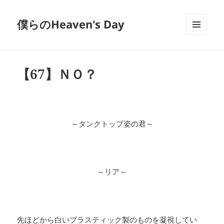
僕らのHeaven's Day
メニュ
ーとウ
ィジェ
ット
【67】ＮＯ？
～タンクトップ姿の君～
～リア～
先ほどから白いプラスティック製のものを凝視してい