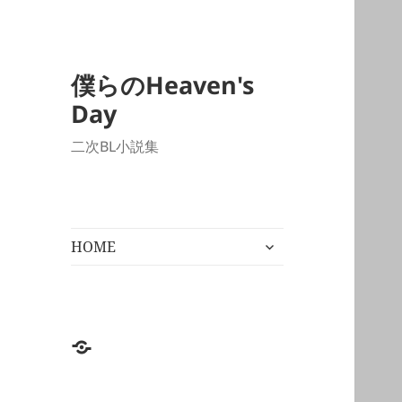
僕らのHeaven's
Day
二次BL小説集
サ
HOME
ブ
メ
ニ
ュ
ー
HOME
を
展