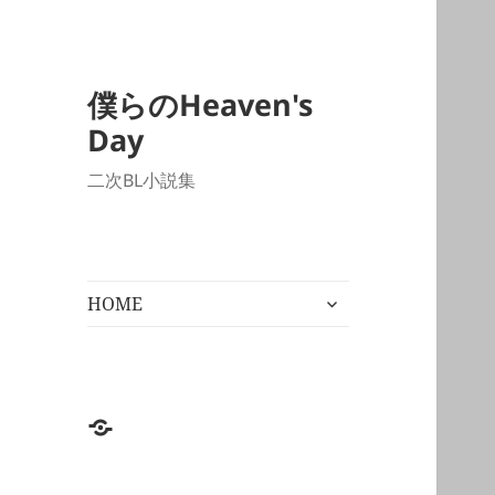
僕らのHeaven's
Day
二次BL小説集
サ
HOME
ブ
メ
ニ
ュ
ー
HOME
を
展