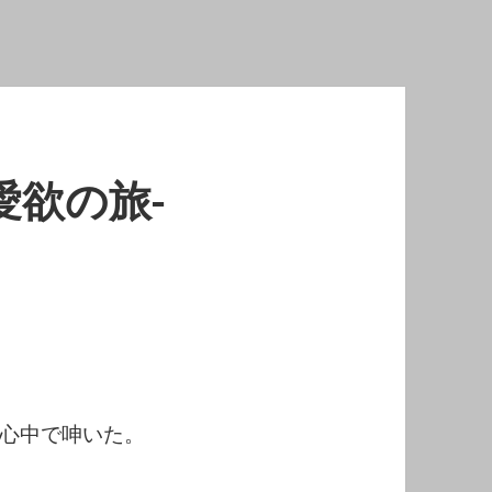
愛欲の旅-
心中で呻いた。