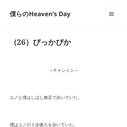
僕らのHeaven's Day
メニュ
ーとウ
ィジェ
ット
（26）ぴっかぴか
～チャンミン～
ユノと僕はしばし無言で歩いていた。
僕はユノの１歩後ろを歩いていた。