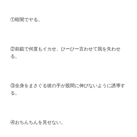
①暗闇でヤる。
②前戯で何度もイカせ、ひーひー言わせて我を失わせ
る。
③全身をまさぐる彼の手が股間に伸びないように誘導す
る。
④おちんちんを見せない。