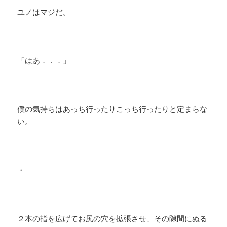
ユノはマジだ。
「はあ．．．」
僕の気持ちはあっち行ったりこっち行ったりと定まらな
い。
・
２本の指を広げてお尻の穴を拡張させ、その隙間にぬる