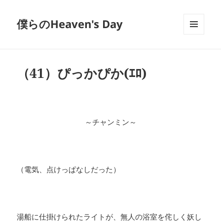
僕らのHeaven's Day
メニュ
ーとウ
ィジェ
ット
（41）ぴっかぴか(ｴﾛ)
～チャンミン～
（電気、点けっぱなしだった）
湯船に仕掛けられたライトが、無人の浴室を侘しく妖し