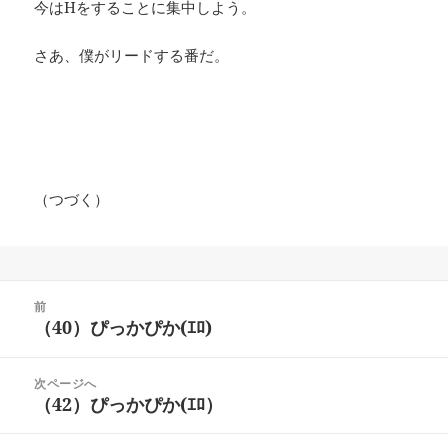
今はHをすることに集中しよう。
さあ、僕がリードする番だ。
（つづく）
投
前
稿
（40）ぴっかぴか(ｴﾛ)
前
ナ
の
ビ
投
次ページへ
ゲ
稿:
（42）ぴっかぴか(ｴﾛ）
次
ー
の
シ