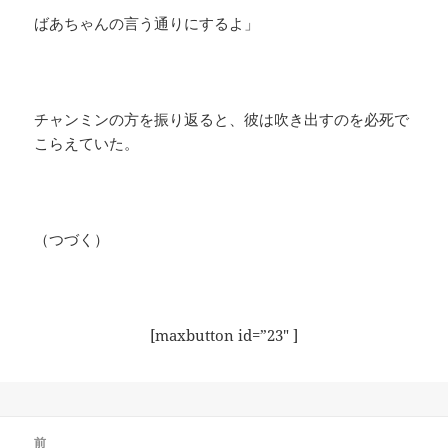
ばあちゃんの言う通りにするよ」
チャンミンの方を振り返ると、彼は吹き出すのを必死で
こらえていた。
（つづく）
[maxbutton id=”23″ ]
投
前