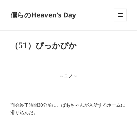
僕らのHeaven's Day
メニュ
ーとウ
ィジェ
ット
（51）ぴっかぴか
～ユノ～
面会終了時間30分前に、ばあちゃんが入所するホームに
滑り込んだ。