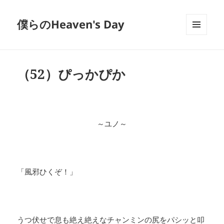
僕らのHeaven's Day
メニュ
ーとウ
ィジェ
ット
（52）ぴっかぴか
～ユノ～
「風邪ひくぞ！」
うつ伏せで息も絶え絶えなチャンミンの尻をパシッと叩