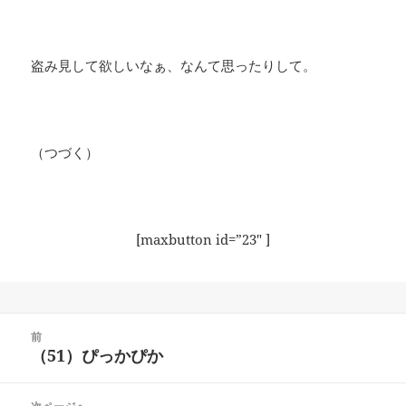
盗み見して欲しいなぁ、なんて思ったりして。
（つづく）
[maxbutton id=”23″ ]
投
前
稿
（51）ぴっかぴか
前
ナ
の
ビ
投