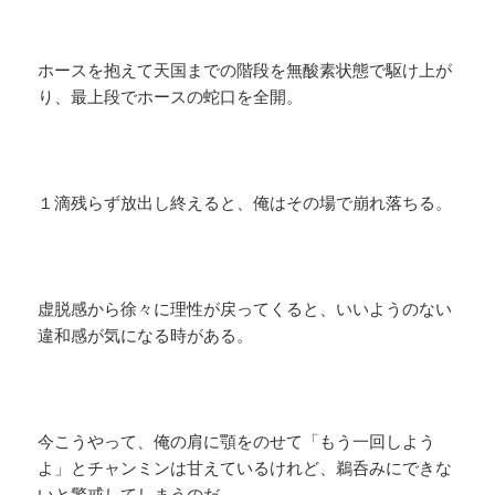
ホースを抱えて天国までの階段を無酸素状態で駆け上が
り、最上段でホースの蛇口を全開。
１滴残らず放出し終えると、俺はその場で崩れ落ちる。
虚脱感から徐々に理性が戻ってくると、いいようのない
違和感が気になる時がある。
今こうやって、俺の肩に顎をのせて「もう一回しよう
よ」とチャンミンは甘えているけれど、鵜呑みにできな
いと警戒してしまうのだ。