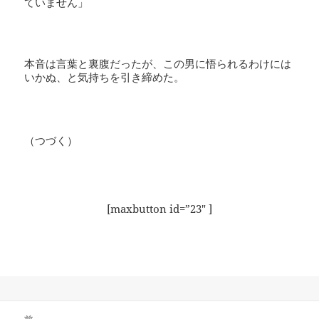
ていません」
本音は言葉と裏腹だったが、この男に悟られるわけには
いかぬ、と気持ちを引き締めた。
（つづく）
[maxbutton id=”23″ ]
投