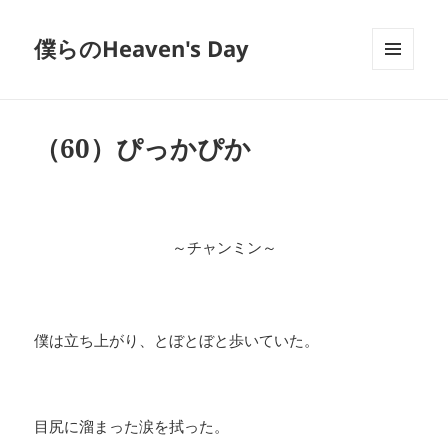
僕らのHeaven's Day
メニュ
ーとウ
ィジェ
ット
（60）ぴっかぴか
～チャンミン～
僕は立ち上がり、とぼとぼと歩いていた。
目尻に溜まった涙を拭った。