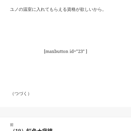
ユノの温室に入れてもらえる資格が欲しいから。
[maxbutton id=”23″ ]
（つづく）
投
前
稿
（19）虹色★病棟
前