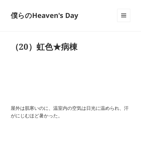
僕らのHeaven's Day
メニュ
ーとウ
ィジェ
ット
（20）虹色★病棟
屋外は肌寒いのに、温室内の空気は日光に温められ、汗
がにじむほど暑かった。