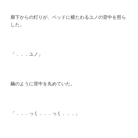
廊下からの灯りが、ベッドに横たわるユノの背中を照ら
した。
「．．．ユノ」
繭のように背中を丸めていた。
「．．．っく．．．っく．．．」