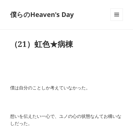
僕らのHeaven's Day
メニュ
ーとウ
ィジェ
ット
（21）虹色★病棟
僕は自分のことしか考えていなかった。
想いを伝えたい一心で、ユノの心の状態なんてお構いな
しだった。