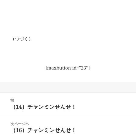
（つづく）
[maxbutton id=”23″ ]
投
前
稿
（14）チャンミンせんせ！
前
ナ
の
ビ
投
次ページへ
ゲ
稿:
（16）チャンミンせんせ！
次
ー