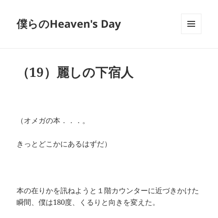
僕らのHeaven's Day
メニュ
ーとウ
ィジェ
ット
（19）麗しの下宿人
（オメガの本．．．。
きっとどこかにあるはずだ）
本の在りかを訊ねようと１階カウンターに近づきかけた
瞬間、僕は180度、くるりと向きを変えた。