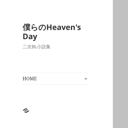
僕らのHeaven's
Day
二次BL小説集
サ
HOME
ブ
メ
ニ
ュ
ー
HOME
を
展