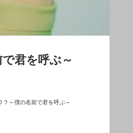
前で君を呼ぶ～
Ｏ？～僕の名前で君を呼ぶ～