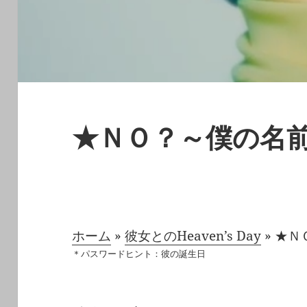
★ＮＯ？～僕の名
ホーム
»
彼女とのHeaven’s Day
»
★Ｎ
＊パスワードヒント：彼の誕生日