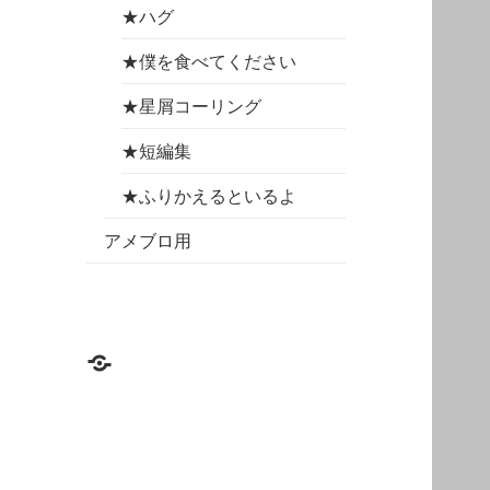
を
開
★ハグ
ー
展
を
開
★僕を食べてください
展
開
★星屑コーリング
★短編集
★ふりかえるといるよ
アメブロ用
HOME