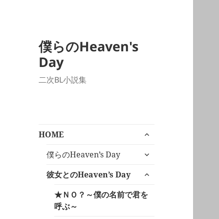
僕らのHeaven's
Day
二次BL小説集
サ
HOME
ブ
サ
メ
僕らのHeaven’s Day
ブ
ニ
サ
メ
彼女とのHeaven’s Day
ュ
ブ
ニ
ー
メ
★ＮＯ？～僕の名前で君を
ュ
を
ニ
呼ぶ～
ー
展
ュ